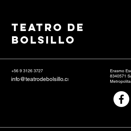
Teatro de
Bolsillo
+56 9 3126 3727
Erasmo Esc
8340571 Sa
info@teatrodebolsillo.c
l
Metropolit