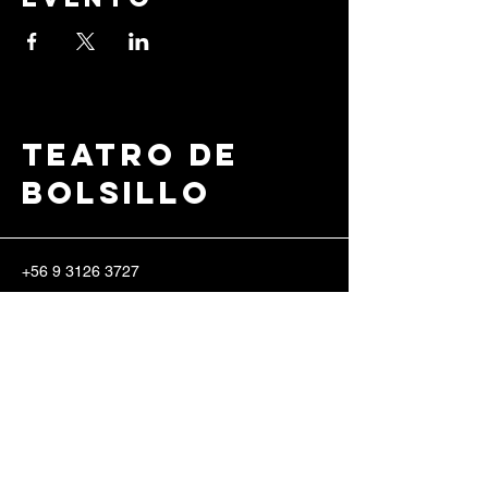
Teatro de
Bolsillo
+56 9 3126 3727
info@teatrodebolsillo.c
l
Erasmo Escala 2185,
8340571
Santiago, Región Metropolitana