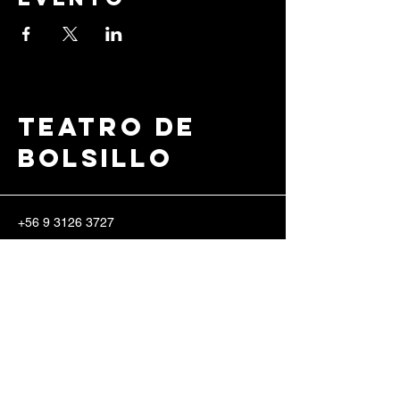
Teatro de
Bolsillo
+56 9 3126 3727
info@teatrodebolsillo.c
l
Erasmo Escala 2185,
8340571
Santiago, Región Metropolitana