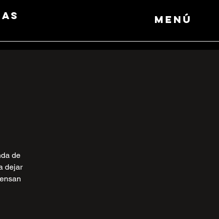
das
Menú
nda de
a dejar
iensan