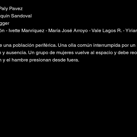
Paly Pavez
oaquín Sandoval
gger
ón - Ivette Manríquez - María José Arroyo - Vale Lagos R. - Yiri
 una población periférica. Una olla común interrumpida por un 
 y ausencia. Un grupo de mujeres vuelve al espacio y debe reo
n y el hambre presionan desde fuera.