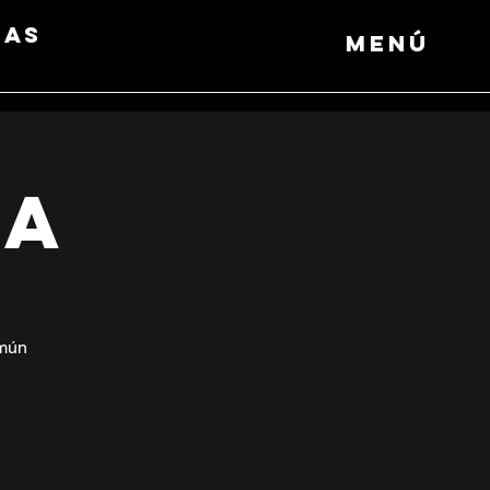
das
Menú
ia
omún