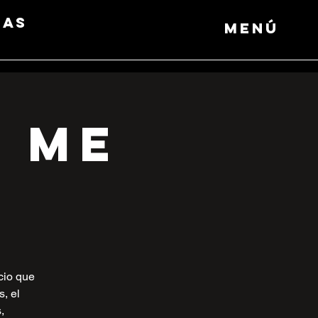
das
Menú
 Me
cio que
s, el
,