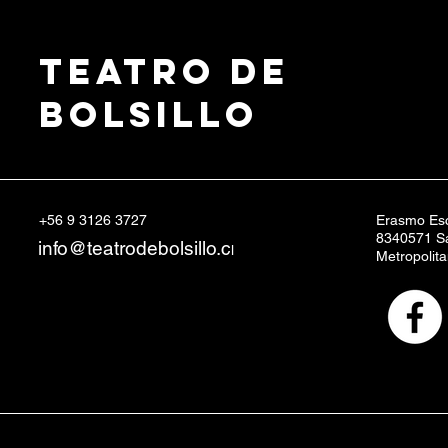
Teatro de
Bolsillo
+56 9 3126 3727
Erasmo Esc
8340571 Sa
info@teatrodebolsillo.c
l
Metropolit