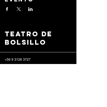
Teatro de
Bolsillo
+56 9 3126 3727
info@teatrodebolsillo.c
l
Erasmo Escala 2185,
8340571
Santiago, Región Metropolitana