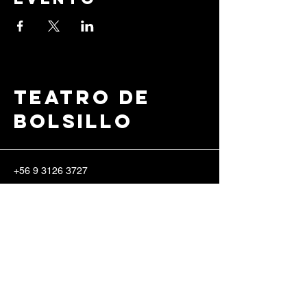
Teatro de
Bolsillo
+56 9 3126 3727
info@teatrodebolsillo.c
l
Erasmo Escala 2185,
8340571
Santiago, Región Metropolitana