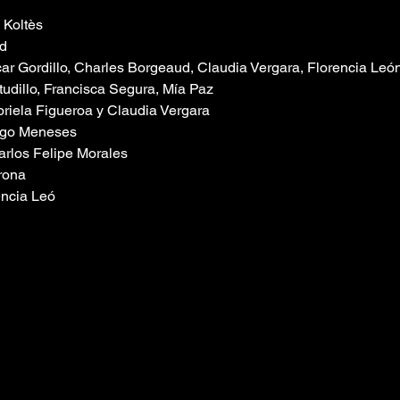
 Koltès
d
car Gordillo, Charles Borgeaud, Claudia Vergara, Florencia León
udillo, Francisca Segura, Mía Paz
briela Figueroa y Claudia Vergara
igo Meneses
arlos Felipe Morales
rona
encia Leó