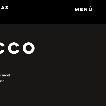
das
Menú
cco
cárcel,
tad