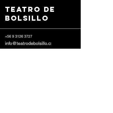
Teatro de
Bolsillo
+56 9 3126 3727
info@teatrodebolsillo.c
l
Erasmo Escala 2185,
8340571
Santiago, Región Metropolitana